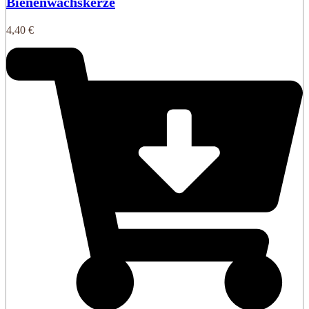
Bienenwachskerze
4,40
€