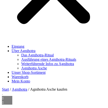
Eingang
Über Agnihotra
Das Agnihotra-Ritual
Ausführung eines Agnihotra-Rituals
Weiterführende Infos zu Agnihotra
Agnihotra Asche
Unser Shop-Sortiment
Warenkorb
Mein Konto
Start
/
Agnihotra
/ Agnihotra Asche kaufen