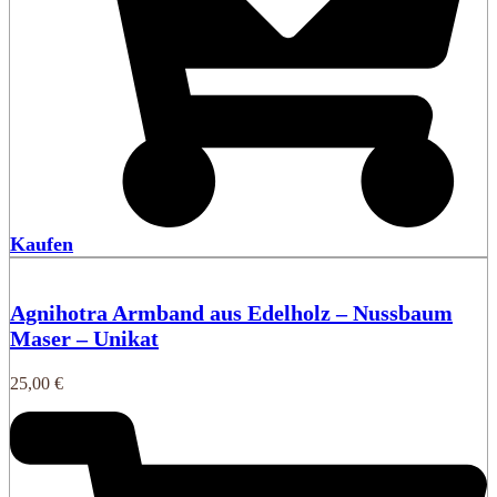
Kaufen
Agnihotra Armband aus Edelholz – Nussbaum
Maser – Unikat
25,00
€