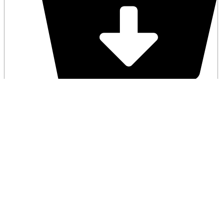
Kaufen
Akaija – Anhänger in Silber mit Silberkette
(60cm)
87,00
€