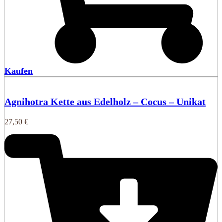
Kaufen
Agnihotra Kette aus Edelholz – Cocus – Unikat
27,50
€