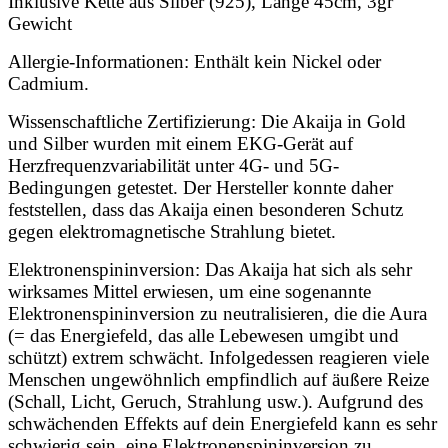
Inklusive Kette aus Silber (925), Länge 45cm, 3gr
Gewicht
Allergie-Informationen: Enthält kein Nickel oder
Cadmium.
Wissenschaftliche Zertifizierung: Die Akaija in Gold
und Silber wurden mit einem EKG-Gerät auf
Herzfrequenzvariabilität unter 4G- und 5G-
Bedingungen getestet. Der Hersteller konnte daher
feststellen, dass das Akaija einen besonderen Schutz
gegen elektromagnetische Strahlung bietet.
Elektronenspininversion:
Das Akaija hat sich als sehr
wirksames Mittel erwiesen, um eine sogenannte
Elektronenspininversion zu neutralisieren, die die Aura
(= das Energiefeld, das alle Lebewesen umgibt und
schützt) extrem schwächt. Infolgedessen reagieren viele
Menschen ungewöhnlich empfindlich auf äußere Reize
(Schall, Licht, Geruch, Strahlung usw.). Aufgrund des
schwächenden Effekts auf dein Energiefeld kann es sehr
schwierig sein, eine Elektronenspininversion zu