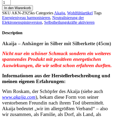
Akaija
-
In den Warenkorb
Anhänger
SKU
AKN-Z925ks
Categories
Akaija
,
Wohlfühlartikel
Tags
in
Energieniveau harmonisieren
,
Neutralisierung der
Silber
Elektronenspininversion
,
Selbstheilungskräfte aktivieren
mit
Silberkette
Description
(45cm)
Menge
Akaija – Anhänger in Silber mit Silberkette (45cm)
Nicht nur ein schöner Schmuck sondern ein weiteres
spannendes Produkt mit positiven energetischen
Auswirkungen, die wir selbst schon erfahren durften.
Informationen aus der Herstellerbeschreibung und
meinen eigenen Erfahrungen:
Wim Roskam, der Schöpfer des Akaija (siehe auch
www.akaija.com
), bekam diese Form von seiner
verstorbenen Freundin nach ihrem Tod übermittelt
.
Akaija bedeutet „wir im allergrößten Verband“ – also
wir zusammen, als Familie, als Dorf, als Land, als