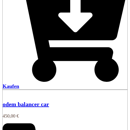
Kaufen
odem balancer car
450,00
€