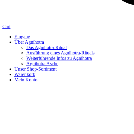
Cart
Eingang
Über Agnihotra
Das Agnihotra-Ritual
Ausführung eines Agnihotra-Rituals
Weiterführende Infos zu Agnihotra
Agnihotra Asche
Unser Shop-Sortiment
Warenkorb
Mein Konto