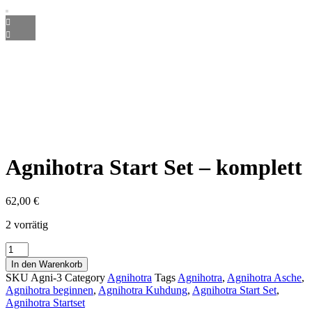
Agnihotra Start Set – komplett
62,00
€
2 vorrätig
Agnihotra
Start
In den Warenkorb
Set
SKU
Agni-3
Category
Agnihotra
Tags
Agnihotra
,
Agnihotra Asche
,
-
Agnihotra beginnen
,
Agnihotra Kuhdung
,
Agnihotra Start Set
,
komplett
Agnihotra Startset
Menge