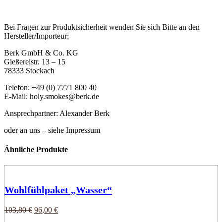
Bei Fragen zur Produktsicherheit wenden Sie sich Bitte an den
Hersteller/Importeur:
Berk GmbH & Co. KG
Gießereistr. 13 – 15
78333 Stockach
Telefon: +49 (0) 7771 800 40
E-Mail: holy.smokes@berk.de
Ansprechpartner: Alexander Berk
oder an uns – siehe Impressum
Ähnliche Produkte
Wohlfühlpaket „Wasser“
Ursprünglicher
Aktueller
103,80
€
96,00
€
Preis
Preis