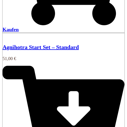
Kaufen
Agnihotra Start Set – Standard
51,00
€