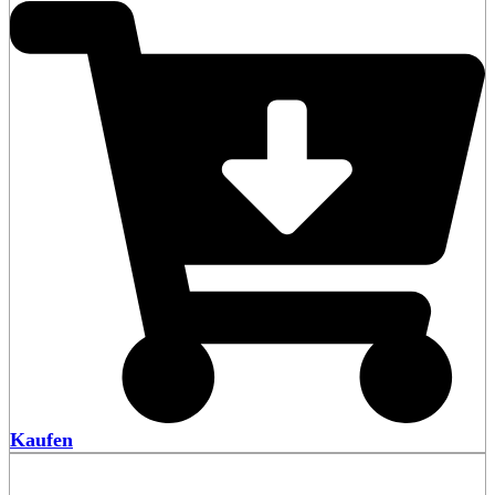
war:
ist:
103,80 €
96,00 €.
Kaufen