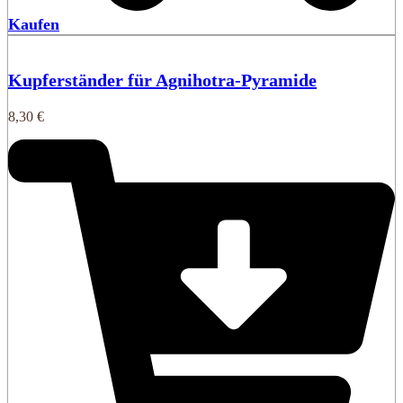
Kaufen
Kupferständer für Agnihotra-Pyramide
8,30
€