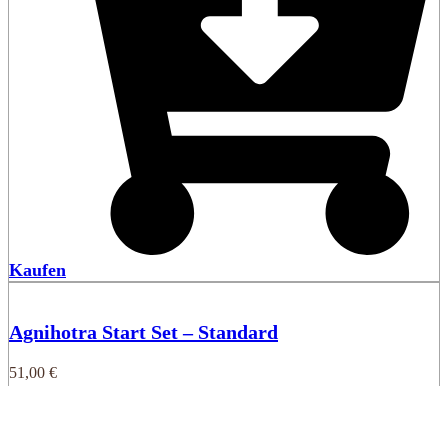
Kaufen
Agnihotra Start Set – Standard
51,00
€