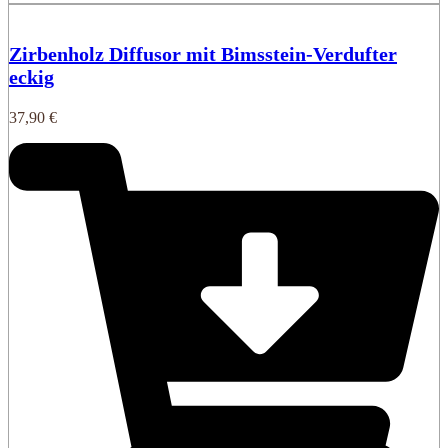
Zirbenholz Diffusor mit Bimsstein-Verdufter
eckig
37,90
€