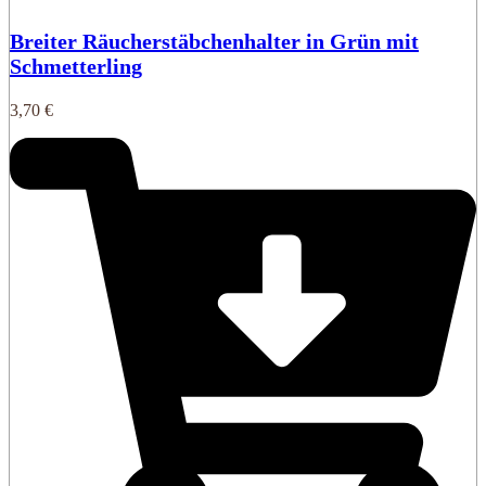
Breiter Räucherstäbchenhalter in Grün mit
Schmetterling
3,70
€