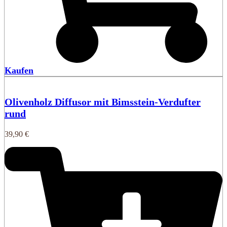
Kaufen
Olivenholz Diffusor mit Bimsstein-Verdufter
rund
39,90
€