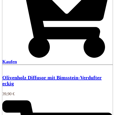
Kaufen
Olivenholz Diffusor mit Bimsstein-Verdufter
eckig
39,90
€