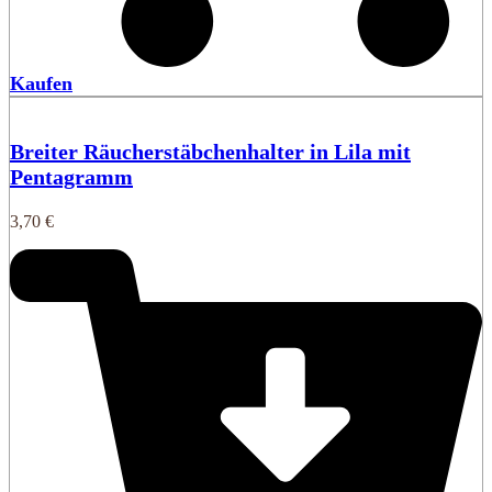
Kaufen
Breiter Räucherstäbchenhalter in Lila mit
Pentagramm
3,70
€