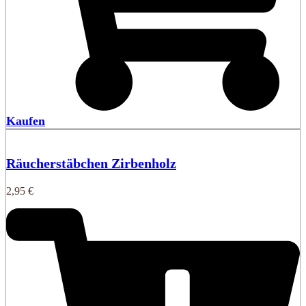
Kaufen
Räucherstäbchen Zirbenholz
2,95
€