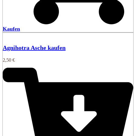
Kaufen
Agnihotra Asche kaufen
2,50
€