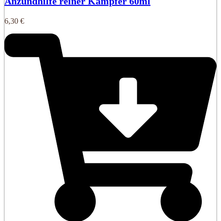
Anzündhilfe reiner Kampfer 60ml
6,30
€